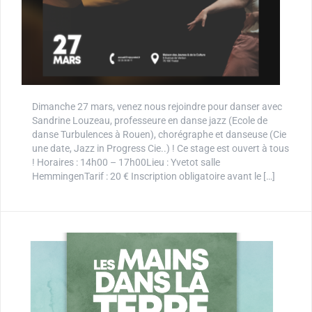
Dimanche 27 mars, venez nous rejoindre pour danser avec
Sandrine Louzeau, professeure en danse jazz (Ecole de
danse Turbulences à Rouen), chorégraphe et danseuse (Cie
une date, Jazz in Progress Cie..) ! Ce stage est ouvert à tous
! Horaires : 14h00 – 17h00Lieu : Yvetot salle
HemmingenTarif : 20 € Inscription obligatoire avant le […]