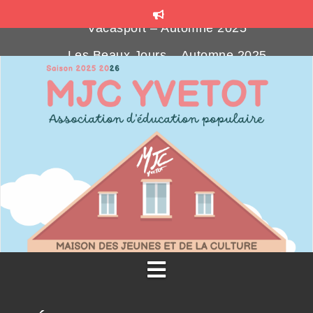
Les Beaux Jours – Automne 2025
MJ’SOCIAL CLUB : le bar associatif
Formations gratuites pour les bénévoles associatif
Téléthon Party à la MJC
Vacasport – Automne 2025