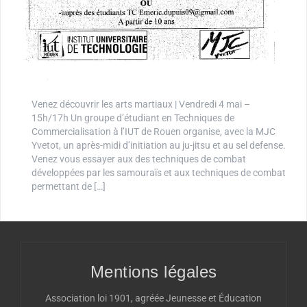
Venez découvrir les arts martiaux | Vendredi 4 mai –
15h/17h Un groupe d’étudiant en Techniques de
Commercialisation à l’IUT de Rouen organise, avec la MJC
Yvetot, un après-midi d’initiation au ju-jitsu et au sel defense.
Venez vous essayer aux des techniques de combat
développées par les samouraïs et aux techniques de combat
permettant de […]
Mentions légales
Association loi 1901, agréée Jeunesse et Éducation