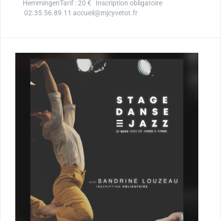
HemmingenTarif : 20 € Inscription obligatoire
02.35.56.89.11 accueil@mjcyvetot.fr