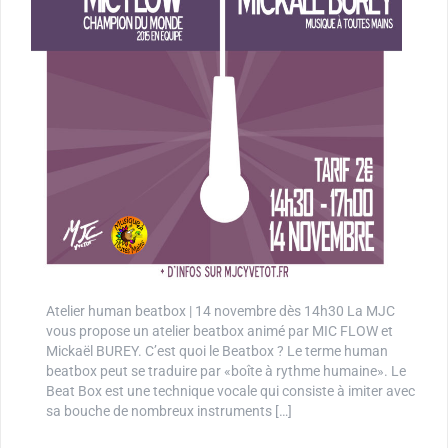
Atelier human beatbox | 14 novembre dès 14h30 La MJC
vous propose un atelier beatbox animé par MIC FLOW et
Mickaël BUREY. C’est quoi le Beatbox ? Le terme human
beatbox peut se traduire par «boîte à rythme humaine». Le
Beat Box est une technique vocale qui consiste à imiter avec
sa bouche de nombreux instruments […]