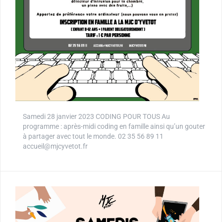
Samedi 28 janvier 2023 CODING POUR TOUS Au
programme : après-midi coding en famille ainsi qu’un gouter
à partager avec tout le monde. 02 35 56 89 11
accueil@mjcyvetot.fr