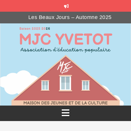
Les Beaux Jours – Automne 2025
MJ’SOCIAL CLUB : le bar associatif
Formations gratuites pour les bénévoles associatif
Téléthon Party à la MJC
Vacasport – Automne 2025