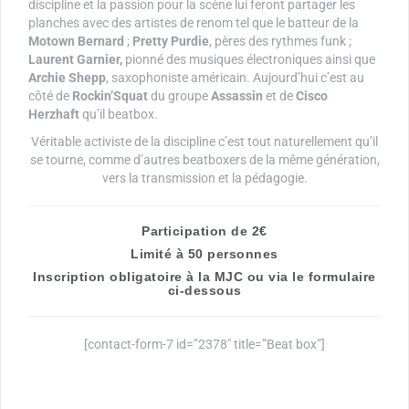
discipline et la passion pour la scène lui feront partager les
planches avec des artistes de renom tel que le batteur de la
Motown Bernard
;
Pretty Purdie
, pères des rythmes funk ;
Laurent Garnier,
pionné des musiques électroniques ainsi que
Archie Shepp
, saxophoniste américain. Aujourd’hui c’est au
côté de
Rockin’Squat
du groupe
Assassin
et de
Cisco
Herzhaft
qu’il beatbox.
Véritable activiste de la discipline c’est tout naturellement qu’il
se tourne, comme d’autres beatboxers de la même génération,
vers la transmission et la pédagogie.
Participation de 2€
Limité à 50 personnes
Inscription obligatoire à la MJC ou via le formulaire
ci-dessous
[contact-form-7 id=”2378″ title=”Beat box”]