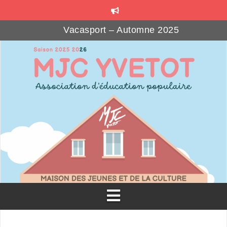
Vacasport – Automne 2025
Les Beaux Jours – Automne 2025
MJ’SOCIAL CLUB : le bar associatif
Formations gratuites pour les bénévoles associatif
Téléthon Party à la MJC