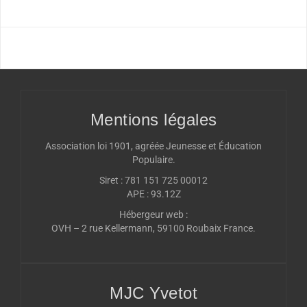
Mentions légales
Association loi 1901, agréée Jeunesse et Éducation
Populaire.
Siret : 781 151 725 00012
APE : 93.12Z
Hébergeur web :
OVH – 2 rue Kellermann, 59100 Roubaix France.
MJC Yvetot