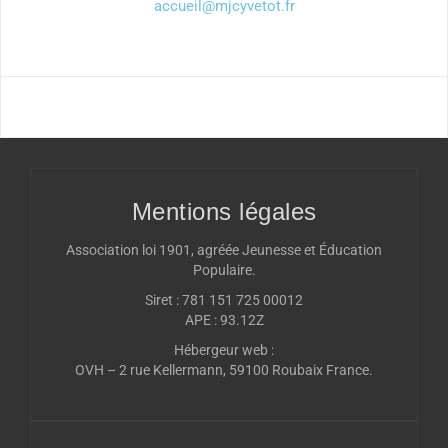
accueil@mjcyvetot.fr
Mentions légales
Association loi 1901, agréée Jeunesse et Éducation
Populaire.
Siret : 781 151 725 00012
APE : 93.12Z
Hébergeur web :
OVH – 2 rue Kellermann, 59100 Roubaix France.