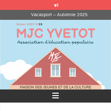
Vacasport – Automne 2025
Les Beaux Jours – Automne 2025
MJ’SOCIAL CLUB : le bar associatif
Formations gratuites pour les bénévoles associatif
Téléthon Party à la MJC