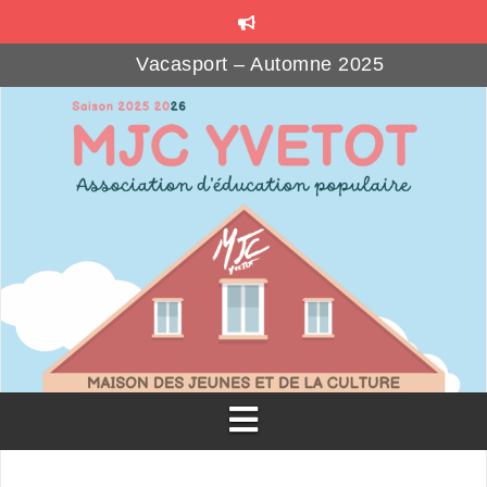
Vacasport – Automne 2025
Les Beaux Jours – Automne 2025
MJ’SOCIAL CLUB : le bar associatif
Formations gratuites pour les bénévoles associatif
Téléthon Party à la MJC