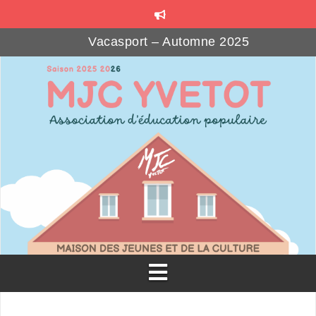
Vacasport – Automne 2025
Les Beaux Jours – Automne 2025
MJ’SOCIAL CLUB : le bar associatif
Formations gratuites pour les bénévoles associatif
Téléthon Party à la MJC